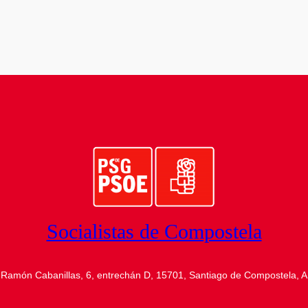
Socialistas de Compostela
Ramón Cabanillas, 6, entrechán D, 15701, Santiago de Compostela, 